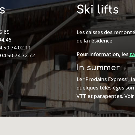
s
Ski lifts
05.65
Les caisses des remont
04.46
de la résidence.
04.50.74.02.11
Pour information, les
ta
 04.50.74.72.72
In summer
Le “Prodains Express”, l
quelques télésièges sont
VTT et parapentes. Voir