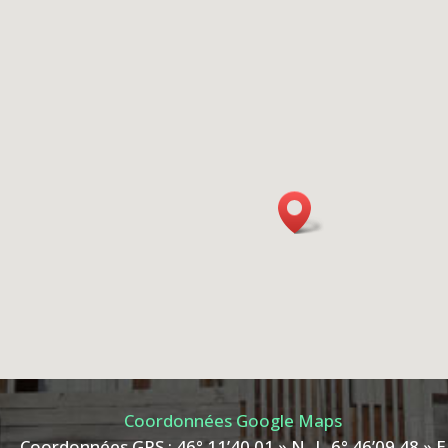
Coordonnées Google Maps
Coordonnées GPS : 46° 11’40.01 » N | 6° 46’09.48 » E