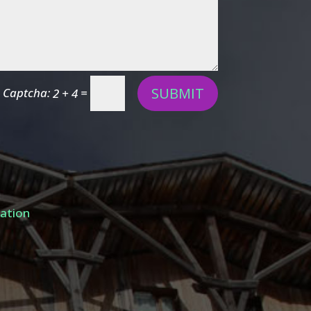
SUBMIT
=
2 + 4
tation